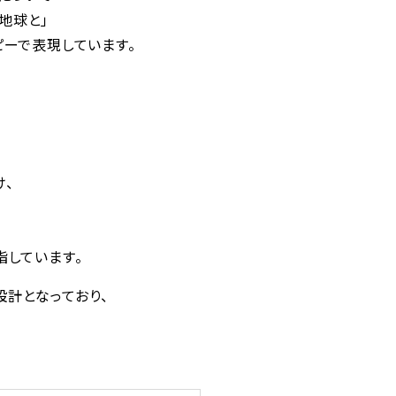
地球と」
ーで表現しています。
け、
指しています。
設計となっており、