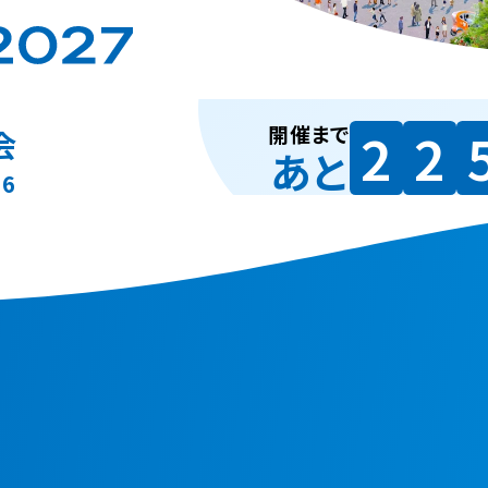
開催まで
2
2
会
あと
26