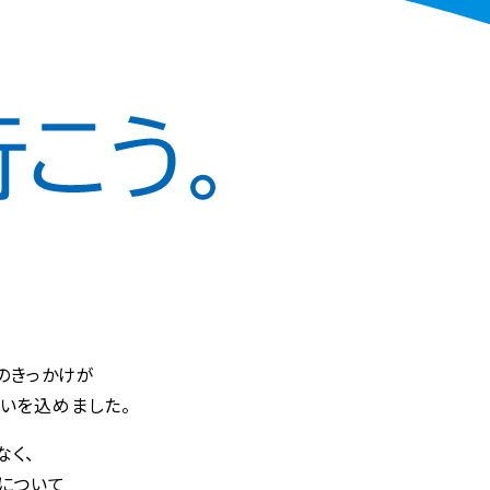
そのきっかけが
いを込めました。
なく、
について