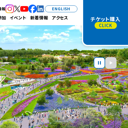
情報
ENGLISH
（新規タブで開きます）
（新規タブで開きます）
（新規タブで開きます）
（新規タブで開きます）
（新規タブで開きます）
参加
イベント
新着情報
アクセス
チケット購入
一時停止
再生