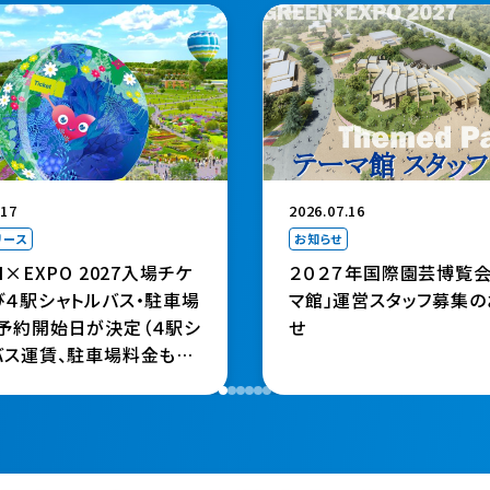
で開きます）
2026.07.16
.17
お知らせ
リース
２０２７年国際園芸博覧会
N×EXPO 2027入場チケ
マ館」運営スタッフ募集の
び４駅シャトルバス・駐車場
せ
予約開始日が決定（４駅シ
バス運賃、駐車場料金も設
開幕半年前の９月18日
からスタート～