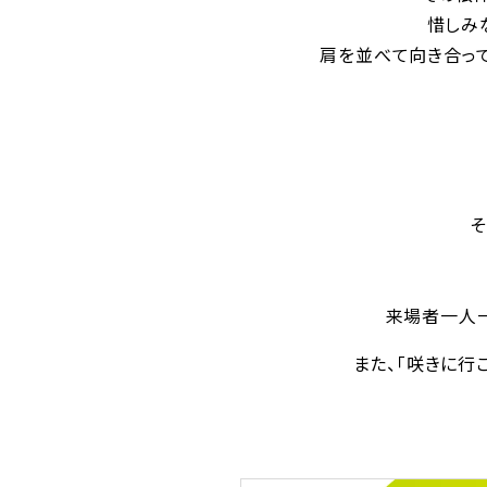
惜しみ
肩を並べて向き合っ
そ
来場者一人一
また、「咲きに行