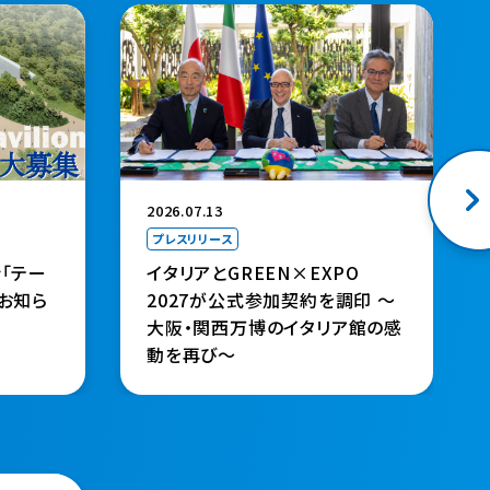
（新規タブで開きます）
（
2026.07.13
プレスリリース
「テー
イタリアとGREEN×EXPO
お知ら
2027が公式参加契約を調印 ～
大阪・関西万博のイタリア館の感
動を再び～