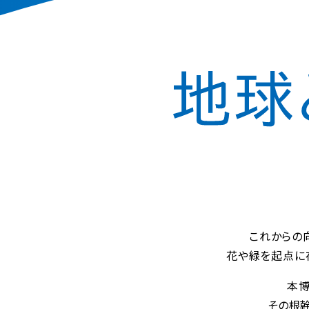
これからの向
花や緑を起点に
本博
その根