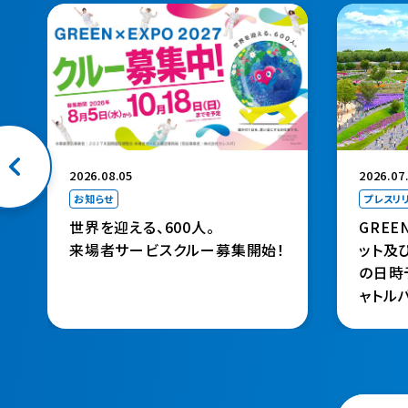
（新規タブ
2026.08.05
2026.07
お知らせ
プレスリ
世界を迎える、600人。
GREE
来場者サービスクルー募集開始！
ット及
の日時
ャトル
定）～
（金）