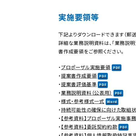
実施要領等
下記よりダウンロードできます（郵送
詳細な業務説明資料は、「業務説明
書作成要領をご参照ください。
・
プロポーザル実施要領
・
提案書作成要領
・
提案書評価基準
・
業務説明資料（公表用）
・
様式・参考様式一式
・
持続可能性の確保に向けた取組状
・
【参考資料】プロポーザル実施事
・
【参考資料】委託契約約款
・
【参考資料】個人情報取扱特記事