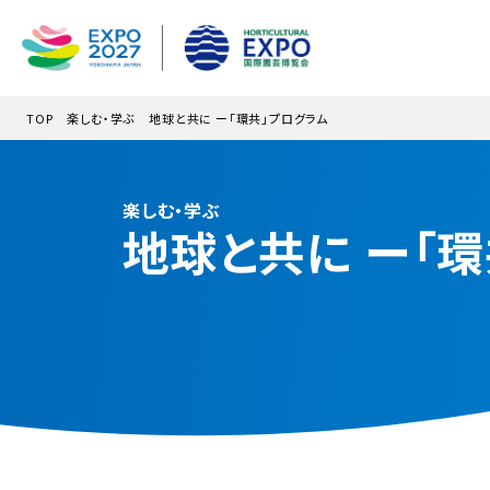
メインコンテンツにスキップ
TOP
楽しむ・学ぶ
地球と共に ー「環共」プログラム
楽しむ・学ぶ
地球と共に ー「