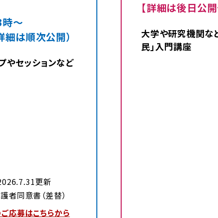
【詳細は後日公開
13時～
大学や研究機関な
（詳細は順次公開）
民」入門講座
プやセッションなど
DFが開きます）
開きます）
DFが開きます）
026.7.31更新
（zipファイルをダウンロードします）
護者同意書（差替）
（応募フォームへアクセスします）
のご応募はこちらから