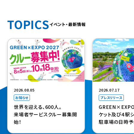
TOPICS
イベント・最新情報
（新規タブで開きま
2026.08.05
2026.07.17
お知らせ
プレスリリース
世界を迎える、600人。
GREEN×EXP
来場者サービスクルー募集開
ケット及び４駅シ
始！
駐車場の日時予
決定（４駅シャト