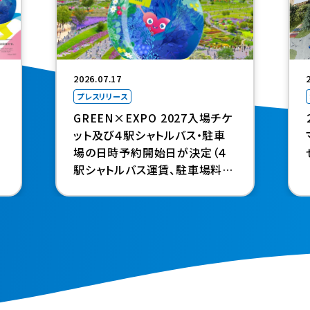
2026.07.17
プレスリリース
GREEN×EXPO 2027入場チケ
ット及び４駅シャトルバス・駐車
場の日時予約開始日が決定（４
駅シャトルバス運賃、駐車場料金
も設定）～開幕半年前の９月18
日（金）からスタート～