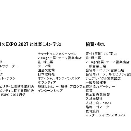
N×EXPO 2027 とは
楽しむ・学ぶ
協賛・参加
要
チケットインフォメーション
寄付（寄附）のご案内
画
Village出展・テーマ営業出店
花・緑出展
ダー
花・緑出展
Village出展・テーマ営業出店
ルサポーター
テーマ館
一般営業出店
ト
園芸文化館
会場内モビリティ営業出店
ク
日本政府苑
会場内パーソナルモビリティ営
（新規タブで開きます）
ット・チラシ
オフィシャルオンラインストア
シェアサイクル営業出店
ボランティア
一般参加催事
ビリティに関する取組み
地球と共に ー「環共」プログラム
特別協力パートナー
ビリティに関する取組み
インターンシップ
協賛
×EXPO 2027通信
日本政府苑協賛
入場券関連
人材出向について
略称ロゴマーク
教育旅行
（
マスターライセンスオフィス