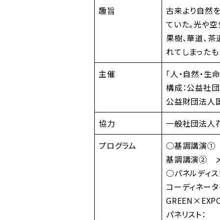
趣旨
古来より自然を
ていた。光や空
果樹、華道、茶
れてしまったも
主催
「人・自然・生
構成：公益社
公益財団法人
協力
一般社団法人
プログラム
○基調講演①
基調講演② 
○パネルディス
コーディネータ
GREEN×E
パネリスト：