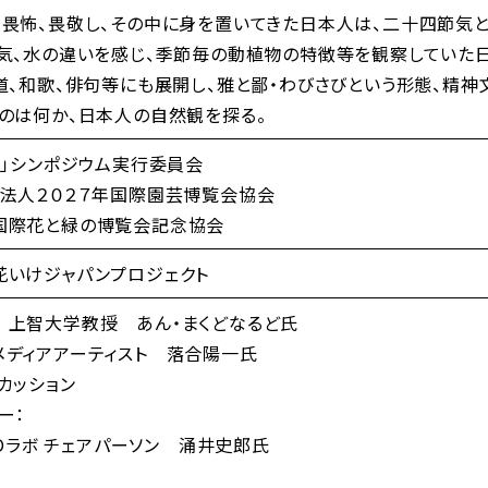
畏怖、畏敬し、その中に身を置いてきた日本人は、二十四節気
気、水の違いを感じ、季節毎の動植物の特徴等を観察していた日
道、和歌、俳句等にも展開し、雅と鄙・わびさびという形態、精
のは何か、日本人の自然観を探る。
命」シンポジウム実行委員会
団法人２０２７年国際園芸博覧会協会
国際花と緑の博覧会記念協会
花いけジャパンプロジェクト
 上智大学教授 あん・まくどなるど氏
メディアアーティスト 落合陽一氏
カッション
ー：
XPOラボ チェアパーソン 涌井史郎氏