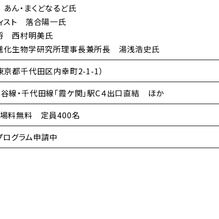
あん・まくどなるど氏
ィスト 落合陽一氏
将 西村明美氏
進化生物学研究所理事長兼所長 湯浅浩史氏
東京都千代田区内幸町2-1-1）
谷線・千代田線「霞ケ関」駅C４出口直結 ほか
場料無料 定員400名
プログラム申請中