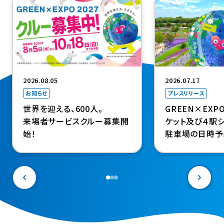
（新規タブで開きま
2026.08.05
2026.07.17
お知らせ
プレスリリース
世界を迎える、600人。
GREEN×EXP
来場者サービスクルー募集開
ケット及び４駅シ
始！
駐車場の日時予
決定（４駅シャト
駐車場料金も設
年前の９月18日
ート～