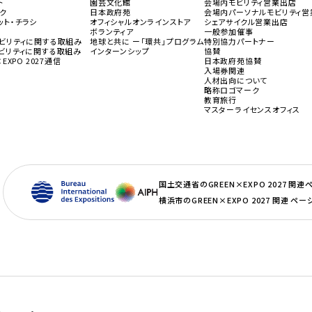
ト
園芸文化館
会場内モビリティ営業出店
ク
日本政府苑
会場内パーソナルモビリティ営
（新規タブで開きます）
ット・チラシ
オフィシャルオンラインストア
シェアサイクル営業出店
ボランティア
一般参加催事
ビリティに関する取組み
地球と共に ー「環共」プログラム
特別協力パートナー
ビリティに関する取組み
インターンシップ
協賛
×EXPO 2027通信
日本政府苑協賛
入場券関連
人材出向について
略称ロゴマーク
教育旅行
（
マスターライセンスオフィス
国土交通省のGREEN×EXPO 2027 関連
横浜市のGREEN×EXPO 2027 関連 ペー
（新規タブで開きます）
（新規タブで開きます）