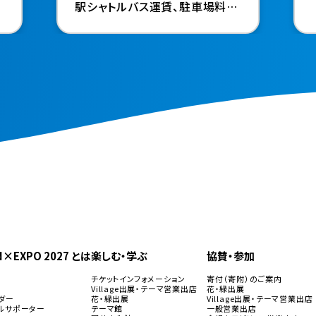
駅シャトルバス運賃、駐車場料金
も設定）～開幕半年前の９月18
日（金）からスタート～
N×EXPO 2027 とは
楽しむ・学ぶ
協賛・参加
要
チケットインフォメーション
寄付（寄附）のご案内
画
Village出展・テーマ営業出店
花・緑出展
ダー
花・緑出展
Village出展・テーマ営業出店
ルサポーター
テーマ館
一般営業出店